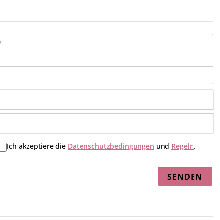
N
E-
Ma
Ich akzeptiere die
Datenschutzbedingungen
und
Regeln
.