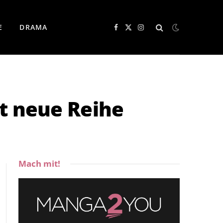
E
DRAMA
Facebook
X
Instagram
(Twitter)
t neue Reihe
Mach mit!