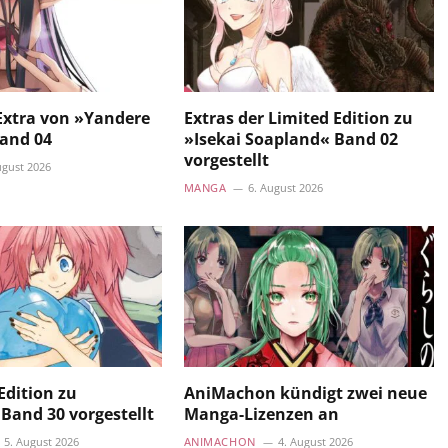
-Extra von »Yandere
Extras der Limited Edition zu
Band 04
»Isekai Soapland« Band 02
vorgestellt
ugust 2026
MANGA
6. August 2026
 Edition zu
AniMachon kündigt zwei neue
Band 30 vorgestellt
Manga-Lizenzen an
5. August 2026
ANIMACHON
4. August 2026