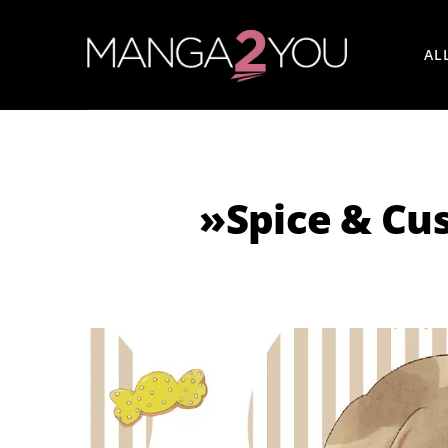
AL
»Spice & Cu