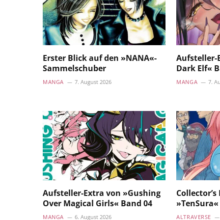
Erster Blick auf den »NANA«-
Aufsteller
Sammelschuber
Dark Elf« 
MANGA
7. August 2026
MANGA
7. A
Aufsteller-Extra von »Gushing
Collector’s
Over Magical Girls« Band 04
»TenSura« 
MANGA
6. August 2026
ALTRAVERSE