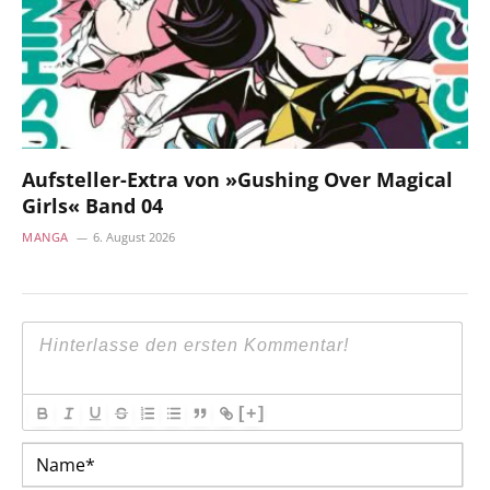
Aufsteller-Extra von »Gushing Over Magical
Girls« Band 04
MANGA
6. August 2026
[+]
Na