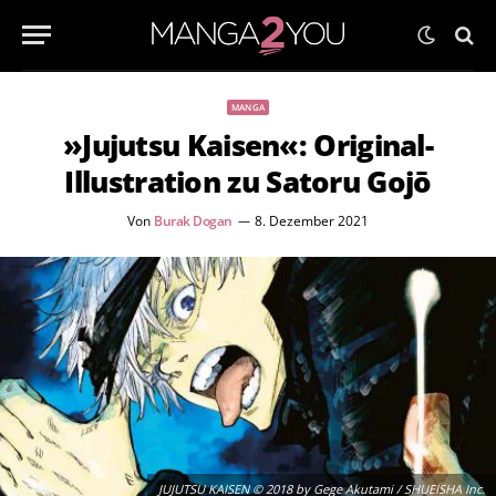
MANGA
»Jujutsu Kaisen«: Original-
Illustration zu Satoru Gojō
Von
Burak Dogan
8. Dezember 2021
JUJUTSU KAISEN © 2018 by Gege Akutami / SHUEISHA Inc.