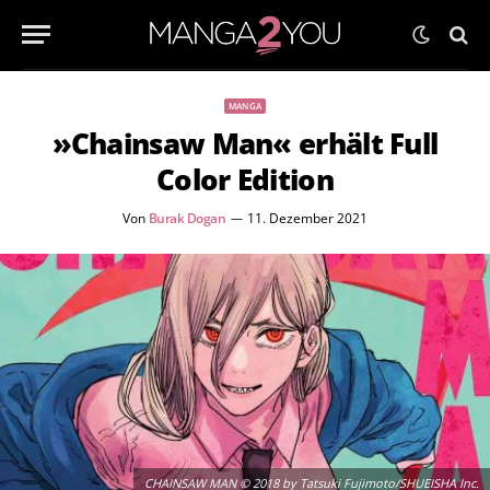
MANGA
»Chainsaw Man« erhält Full
Color Edition
Von
Burak Dogan
11. Dezember 2021
CHAINSAW MAN © 2018 by Tatsuki Fujimoto/SHUEISHA Inc.