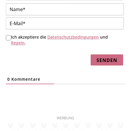
Na
E-
Mai
Ich akzeptiere die
Datenschutzbedingungen
und
Regeln
.
0
Kommentare
WERBUNG