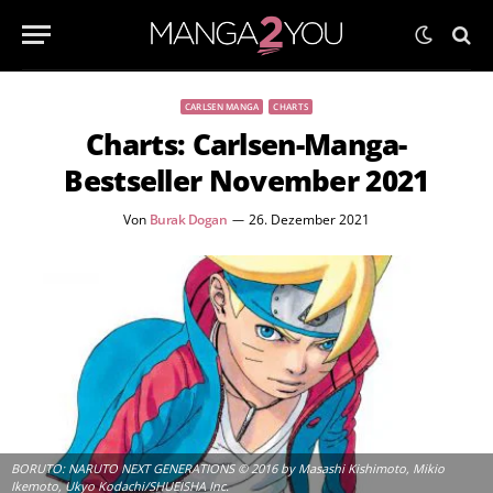
CARLSEN MANGA
CHARTS
Charts: Carlsen-Manga-
Bestseller November 2021
Von
Burak Dogan
26. Dezember 2021
BORUTO: NARUTO NEXT GENERATIONS © 2016 by Masashi Kishimoto, Mikio
Ikemoto, Ukyo Kodachi/SHUEISHA Inc.