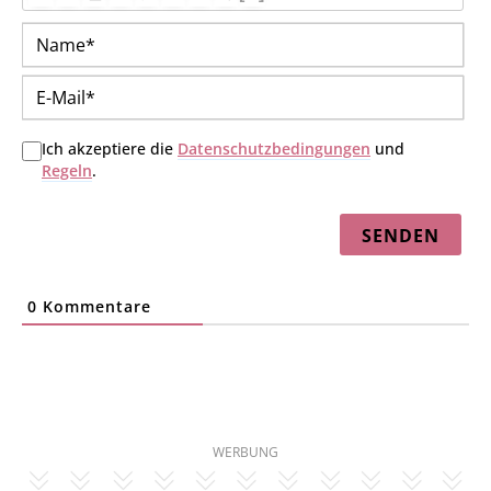
Na
E-
Mai
Ich akzeptiere die
Datenschutzbedingungen
und
Regeln
.
0
Kommentare
WERBUNG