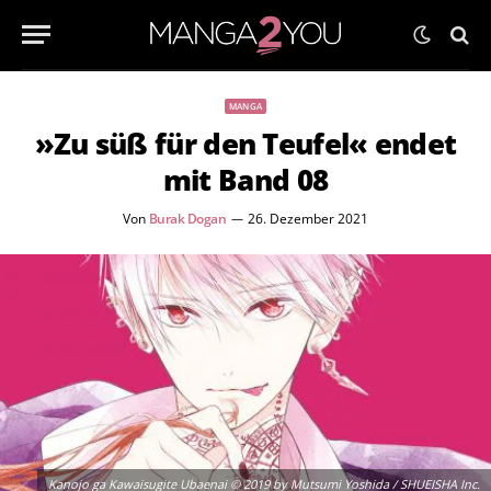
MANGA
»Zu süß für den Teufel« endet
mit Band 08
Von
Burak Dogan
26. Dezember 2021
Kanojo ga Kawaisugite Ubaenai © 2019 by Mutsumi Yoshida / SHUEISHA Inc.