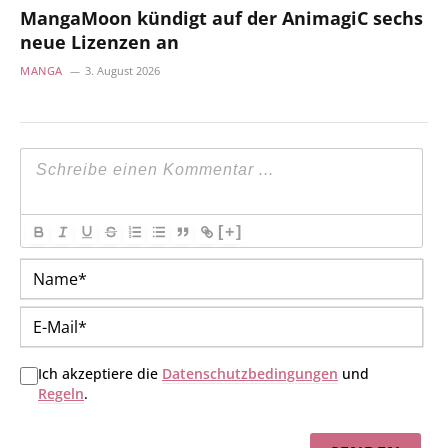
MangaMoon kündigt auf der AnimagiC sechs
neue Lizenzen an
MANGA
3. August 2026
[+]
Na
E-
Mai
Ich akzeptiere die
Datenschutzbedingungen
und
Regeln
.