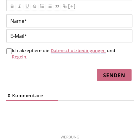
[+]
Na
E-
Mai
Ich akzeptiere die
Datenschutzbedingungen
und
Regeln
.
0
Kommentare
WERBUNG