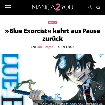
MANGA
»Blue Exorcist« kehrt aus Pause
zurück
Von
Burak Dogan
5. April 2022
AO NO EXORCIST © 2009 by Kazue Katō / SHUEISHA Inc.