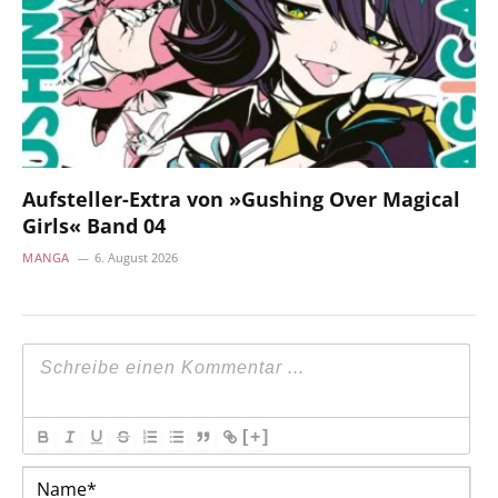
Aufsteller-Extra von »Gushing Over Magical
Girls« Band 04
MANGA
6. August 2026
[+]
Na