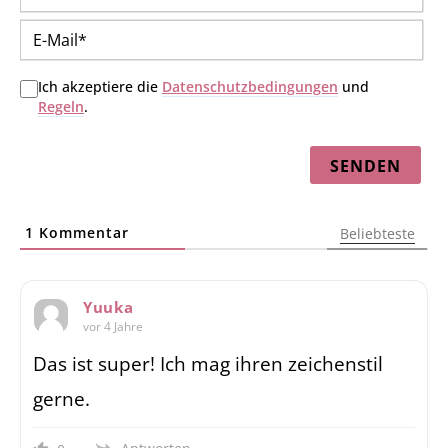
E-
Mai
Ich akzeptiere die
Datenschutzbedingungen
und
Regeln
.
1
Kommentar
Beliebteste
Yuuka
vor 4 Jahre
Das ist super! Ich mag ihren zeichenstil
gerne.