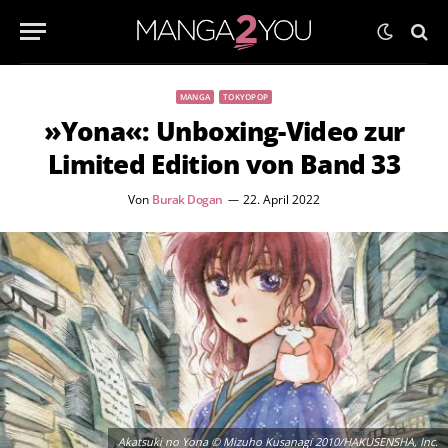
MANGA
TOKYOPOP
»Yona«: Unboxing-Video zur
Limited Edition von Band 33
Von
Burak Dogan
22. April 2022
Akatsuki no Yona © Mizuho Kusanagi 2010/HAKUSENSHA, Inc.