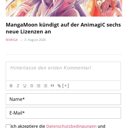
MangaMoon kündigt auf der AnimagiC sechs
neue Lizenzen an
MANGA
3. August 2026
[+]
Na
E-
Mai
Ich akzeptiere die
Datenschutzbedingungen
und