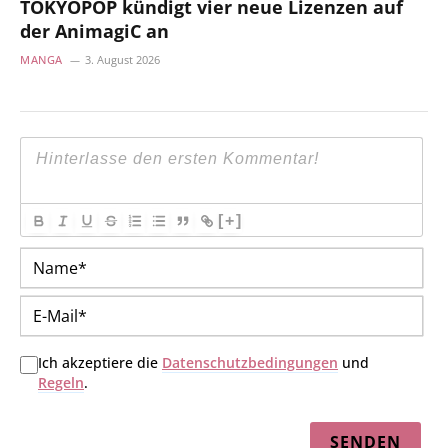
TOKYOPOP kündigt vier neue Lizenzen auf
der AnimagiC an
MANGA
3. August 2026
[+]
Na
E-
Mai
Ich akzeptiere die
Datenschutzbedingungen
und
Regeln
.