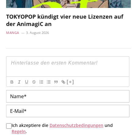
TOKYOPOP kündigt vier neue Lizenzen auf
der AnimagiC an
MANGA
3. August 2026
[+]
Na
E-
Mai
Ich akzeptiere die
Datenschutzbedingungen
und
Regeln
.