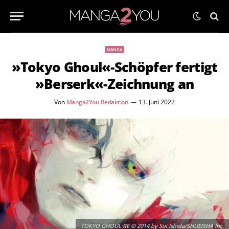
MANGA
»Tokyo Ghoul«-Schöpfer fertigt
»Berserk«-Zeichnung an
Von
Manga2You Redaktion
13. Juni 2022
TOKYO GHOUL:RE © 2014 by Sui Ishida/SHUEISHA Inc.