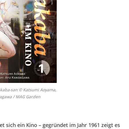
akaba-san © Katsumi Aoyama,
agawa / MAG Garden
 sich ein Kino – gegründet im Jahr 1961 zeigt es