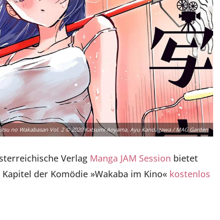
hitsu no Wakabasan Vol. 2 © 2020 Katsumi Aoyama, Ayu Kandagawa / MAG Garden
sterreichische Verlag
Manga JAM Session
bietet
te Kapitel der Komödie »Wakaba im Kino«
kostenlos