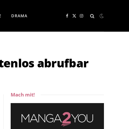
E
DRAMA
Facebook
X
Instagram
(Twitter)
tenlos abrufbar
Mach mit!