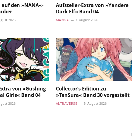
ck auf den »NANA«-
Aufsteller-Extra von »Yandere
huber
Dark Elf« Band 04
ugust 2026
MANGA
7. August 2026
-Extra von »Gushing
Collector’s Edition zu
al Girls« Band 04
»TenSura« Band 30 vorgestellt
ugust 2026
ALTRAVERSE
5. August 2026