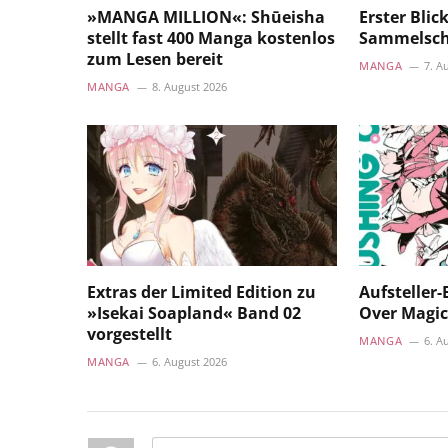
»MANGA MILLION«: Shūeisha
Erster Bli
stellt fast 400 Manga kostenlos
Sammelsc
zum Lesen bereit
MANGA
7. A
MANGA
8. August 2026
Extras der Limited Edition zu
Aufsteller
»Isekai Soapland« Band 02
Over Magic
vorgestellt
MANGA
6. A
MANGA
6. August 2026