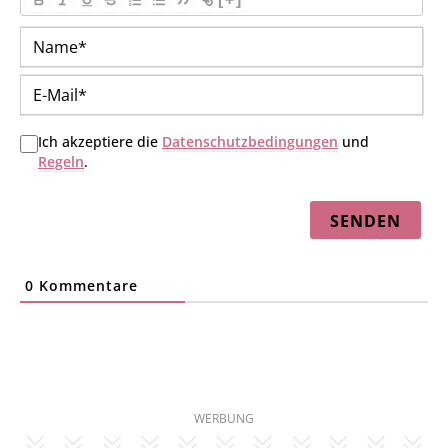
Na
E-
Mai
Ich akzeptiere die
Datenschutzbedingungen
und
Regeln
.
0
Kommentare
WERBUNG