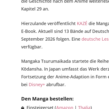
die Geschichte nach dem Anime weiterles
Kapitel 29 an.
Hierzulande veröffentlicht
KAZÉ
die Manga
E-Book. Aktuell sind 13 Bände auf Deutsch 
September 2026 folgen. Eine
deutsche Le
verfügbar.
Mangaka Tsurumaikada startete die Reihe
Kōdansha. In Japan umfasst das Werk derz
Fortsetzung der Anime-Adaption in Form 
bei
Disney+
abrufbar.
Den Manga bestellen:
Einsteigerset (
Amazon
|
Thalia
)