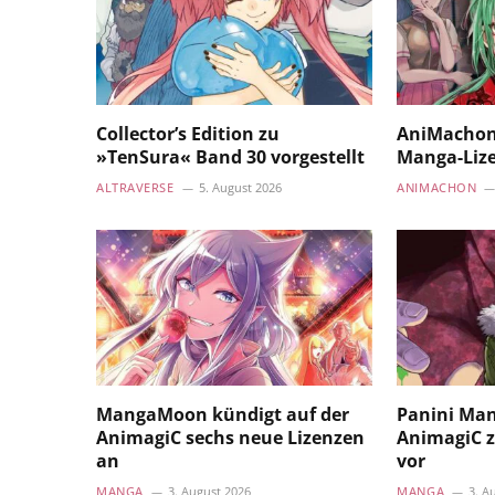
Collector’s Edition zu
AniMachon
»TenSura« Band 30 vorgestellt
Manga-Liz
ALTRAVERSE
5. August 2026
ANIMACHON
MangaMoon kündigt auf der
Panini Mang
AnimagiC sechs neue Lizenzen
AnimagiC z
an
vor
MANGA
3. August 2026
MANGA
3. A