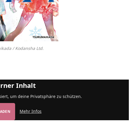
kada / Kodansha Ltd.
rner Inhalt
kiert, um deine Privatsphäre zu schützen.
Mehr Infos
LADEN