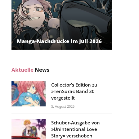
Manga-Nachdrucke im Juli 2026
Aktuelle
News
Collector’s Edition zu
»TenSura« Band 30
vorgestellt
5. August 2026
Schuber-Ausgabe von
»Unintentional Love
Story« verschoben