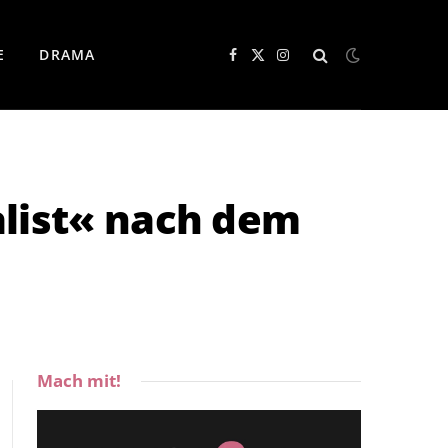
E
DRAMA
Facebook
X
Instagram
(Twitter)
list« nach dem
Mach mit!