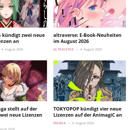
 kündigt zwei neue
altraverse: E-Book-Neuheiten
enzen an
im August 2026
4. August 2026
ALTRAVERSE
4. August 2026
a stellt auf der
TOKYOPOP kündigt vier neue
wei neue Lizenzen
Lizenzen auf der AnimagiC an
MANGA
3. August 2026
ugust 2026