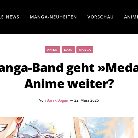
LE NEWS
MANGA-NEUHEITEN
VORSCHAU
ANIM
ANIME
KAZÉ
MANGA
nga-Band geht »Meda
Anime weiter?
Von
Burak Dogan
22. März 2026