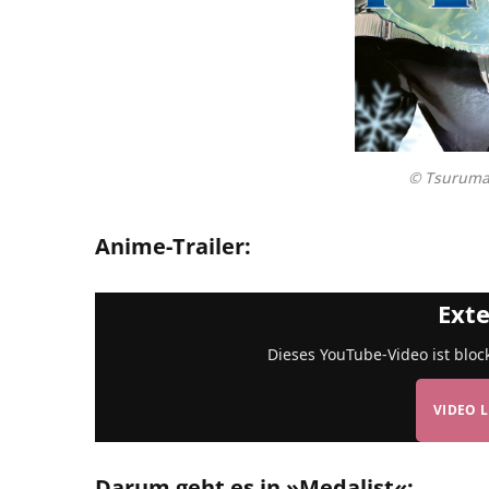
© Tsurumai
Anime-Trailer:
Exte
Dieses YouTube-Video ist bloc
VIDEO 
Darum geht es in »Medalist«: