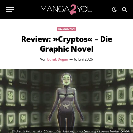
REZENSIONEN
Review: »Cryptos« – Die
Graphic Novel
Von
Burak Dogan
6. Juni 2026
© Ursula Poznanski, Christopher Tauber, Timo Grubing / Loewe Verlag GmbH