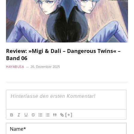
Review: »Migi & Dali – Dangerous Twins« –
Band 06
HAYABUSA
26. Dezember 2025
[+]
Na