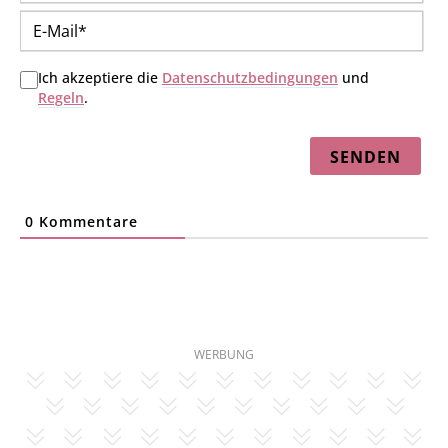
E-
Mai
Ich akzeptiere die
Datenschutzbedingungen
und
Regeln
.
0
Kommentare
WERBUNG