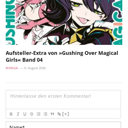
Aufsteller-Extra von »Gushing Over Magical
Girls« Band 04
MANGA
6. August 2026
[+]
Na