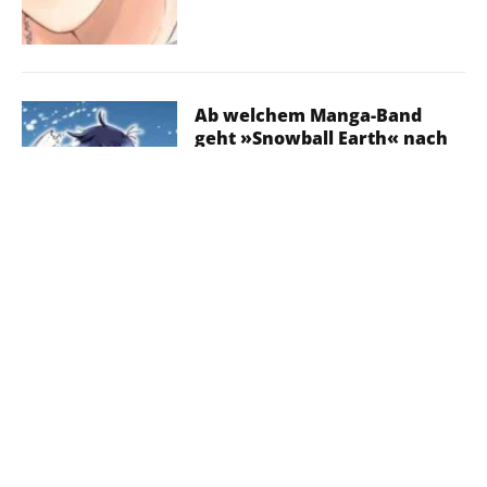
Ab welchem Manga-Band
geht »Snowball Earth« nach
dem Anime weiter?
12. Juli 2026
»Strawberry Moon – Die
Tochter des Mondlichts«
erscheint mit Extras