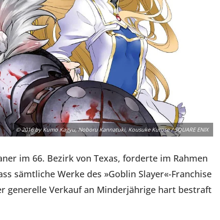
© 2016 by Kumo Kagyu, Noboru Kannatuki, Kousuke Kurose / SQUARE ENIX
ner im 66. Bezirk von Texas, forderte im Rahmen
dass sämtliche Werke des »Goblin Slayer«-Franchise
r generelle Verkauf an Minderjährige hart bestraft