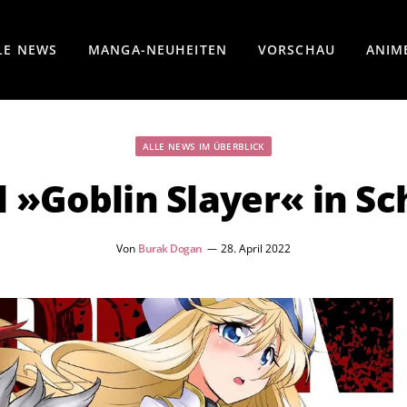
LE NEWS
MANGA-NEUHEITEN
VORSCHAU
ANIM
ALLE NEWS IM ÜBERBLICK
ll »Goblin Slayer« in S
Von
Burak Dogan
28. April 2022