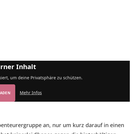
rner Inhalt
kiert, um deine Privatsphäre zu schützen.
Mehr Infos
LADEN
 Abenteurergruppe an, nur um kurz darauf in einen