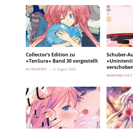
Collector’s Edition zu
Schuber-A
»TenSura« Band 30 vorgestellt
»Unintenti
verschobe
ALTRAVERSE
5. August 2026
MANHWA CULT