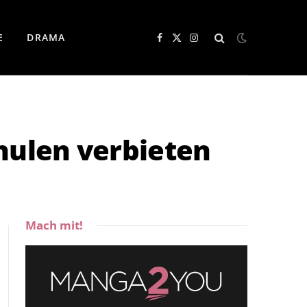
E
DRAMA
Facebook
X
Instagram
(Twitter)
chulen verbieten
Mach mit!