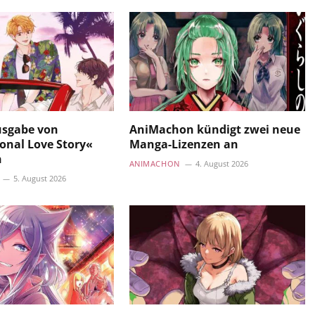
usgabe von
AniMachon kündigt zwei neue
onal Love Story«
Manga-Lizenzen an
n
ANIMACHON
4. August 2026
5. August 2026