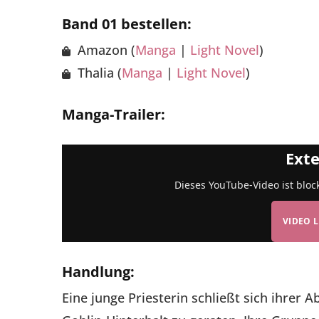
Band 01 bestellen:
Amazon (
Manga
|
Light Novel
)
Thalia (
Manga
|
Light Novel
)
Manga-Trailer:
Exte
Dieses YouTube-Video ist bloc
VIDEO 
Handlung:
Eine junge Priesterin schließt sich ihrer