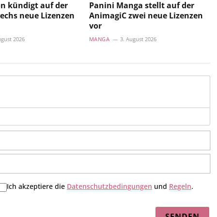
 kündigt auf der
Panini Manga stellt auf der
echs neue Lizenzen
AnimagiC zwei neue Lizenzen
vor
ugust 2026
MANGA
3. August 2026
N
E-
Ma
Ich akzeptiere die
Datenschutzbedingungen
und
Regeln
.