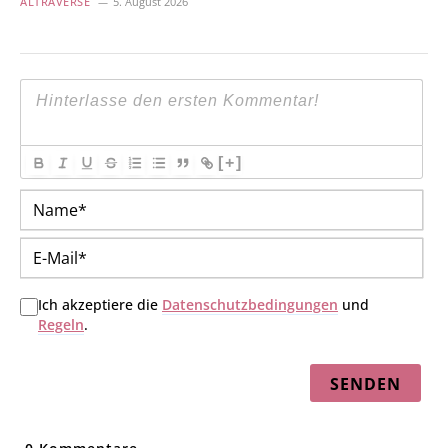
ALTRAVERSE
5. August 2026
[+]
Na
E-
Mai
Ich akzeptiere die
Datenschutzbedingungen
und
Regeln
.