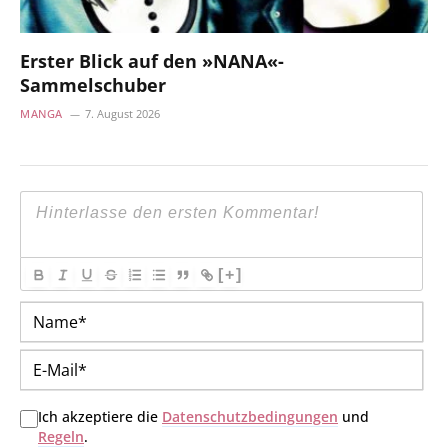
Erster Blick auf den »NANA«-
Sammelschuber
MANGA
7. August 2026
[+]
Na
E-
Mai
Ich akzeptiere die
Datenschutzbedingungen
und
Regeln
.