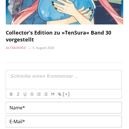
Collector’s Edition zu »TenSura« Band 30
vorgestellt
ALTRAVERSE
5. August 2026
[+]
Na
E-
Mai