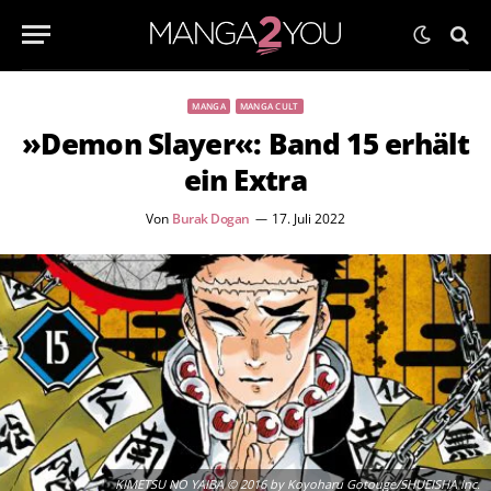
MANGA
MANGA CULT
»Demon Slayer«: Band 15 erhält
ein Extra
Von
Burak Dogan
17. Juli 2022
KIMETSU NO YAIBA © 2016 by Koyoharu Gotouge/SHUEISHA Inc.