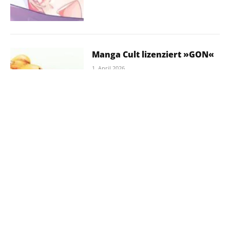
Manga Cult lizenziert »GON«
1. April 2026
Manga Cult lizenziert »JoJo’s
Bizarre Adventure: Golden
Wind«