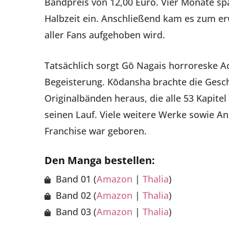
Bandpreis von 12,00 Euro. Vier Monate spä
Halbzeit ein. Anschließend kam es zum er
aller Fans aufgehoben wird.
Tatsächlich sorgt Gō Nagais horroreske Ac
Begeisterung. Kōdansha brachte die Gesch
Originalbänden heraus, die alle 53 Kapit
seinen Lauf. Viele weitere Werke sowie A
Franchise war geboren.
Den Manga bestellen:
Band 01 (
Amazon
|
Thalia
)
Band 02 (
Amazon
|
Thalia
)
Band 03 (
Amazon
|
Thalia
)