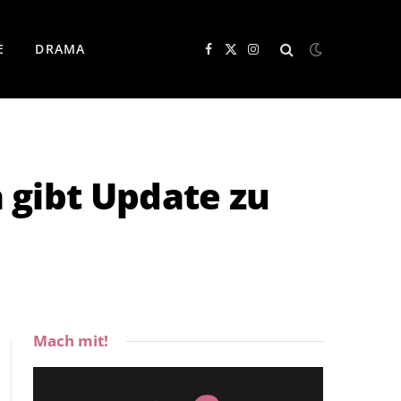
E
DRAMA
Facebook
X
Instagram
(Twitter)
 gibt Update zu
Mach mit!