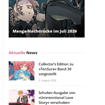
Manga-Nachdrucke im Juli 2026
Aktuelle
News
Collector’s Edition zu
»TenSura« Band 30
vorgestellt
5. August 2026
Schuber-Ausgabe von
»Unintentional Love
Story« verschoben