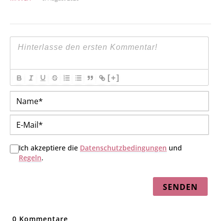
[+]
Na
E-
Mai
Ich akzeptiere die
Datenschutzbedingungen
und
Regeln
.
0
Kommentare