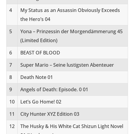
4
My Status as an Assassin Obviously Exceeds
the Hero’s 04
5
Yona – Prinzessin der Morgendämmerung 45
(Limited Edition)
6
BEAST OF BLOOD
7
Super Mario – Seine lustigsten Abenteuer
8
Death Note 01
9
Angels of Death: Episode. 0 01
10
Let’s Go Home! 02
11
City Hunter XYZ Edition 03
12
The Husky & His White Cat Shizun Light Novel