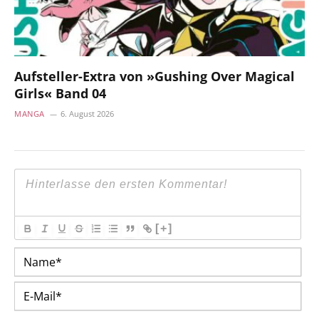
Aufsteller-Extra von »Gushing Over Magical
Girls« Band 04
MANGA
6. August 2026
[+]
Na
E-
Mai