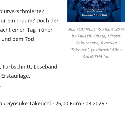
 blutverschmierten
nur ein Traum? Doch der
wacht einen Tag früher
ALL YOU NEED IS KILL © 2014
by Takeshi Obata, Hiroshi
fe und dem Tod
Sakurazaka, Ryosuke
Takeuchi, yoshitoshi ABe /
SHUEISHA Inc.
, Farbschnitt, Leseband
Erstauflage.
.
 / Ryōsuke Takeuchi · 25,00 Euro · 03.2026 ·