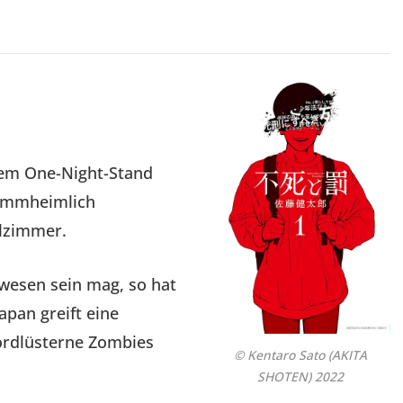
inem One-Night-Stand
lammheimlich
elzimmer.
wesen sein mag, so hat
apan greift eine
ordlüsterne Zombies
© Kentaro Sato (AKITA
SHOTEN) 2022