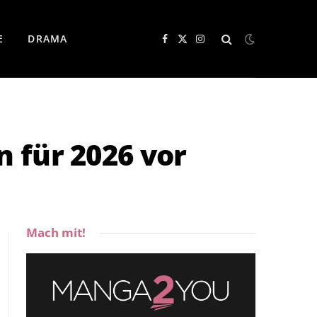
E
DRAMA
Facebook
X
Instagram
(Twitter)
 für 2026 vor
Mach mit!