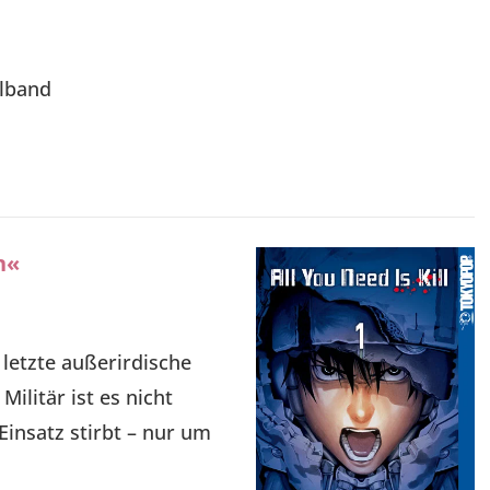
elband
n«
r letzte außerirdische
ilitär ist es nicht
Einsatz stirbt – nur um