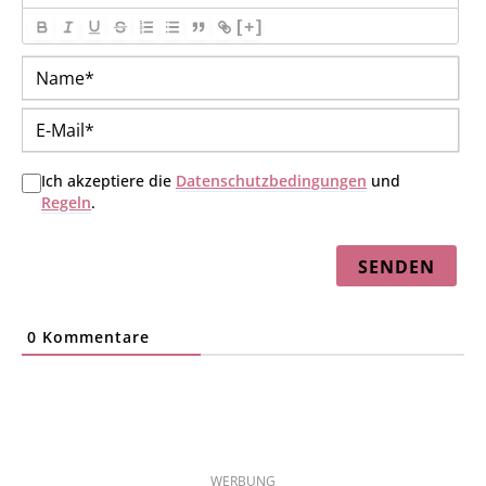
[+]
Na
E-
Mai
Ich akzeptiere die
Datenschutzbedingungen
und
Regeln
.
0
Kommentare
WERBUNG