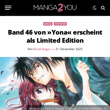
MANGA
TOKYOPOP
Band 46 von »Yona« erscheint
als Limited Edition
Von
Burak Dogan
21. Dezember 2025
Akatsuki no Yona © Mizuho Kusanagi 2010/HAKUSENSHA, Inc.