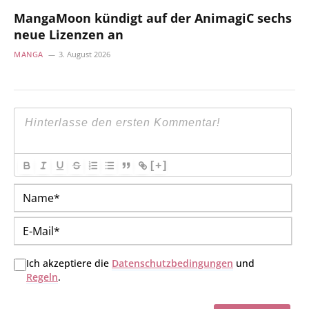
MangaMoon kündigt auf der AnimagiC sechs
neue Lizenzen an
MANGA
3. August 2026
[+]
Na
E-
Mai
Ich akzeptiere die
Datenschutzbedingungen
und
Regeln
.