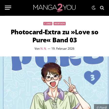
C LINES
WEBTOON
Photocard-Extra zu »Love so
Pure« Band 03
Von
N. N.
19. Februar 2026
© PlanB