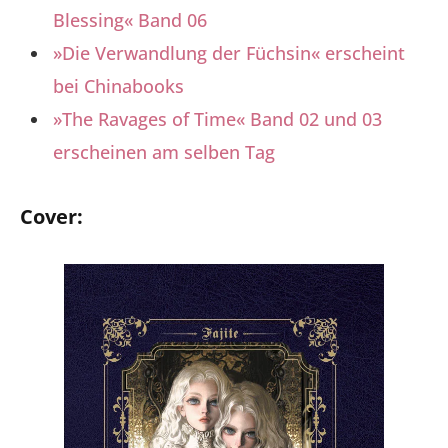
Blessing« Band 06
»Die Verwandlung der Füchsin« erscheint
bei Chinabooks
»The Ravages of Time« Band 02 und 03
erscheinen am selben Tag
Cover: