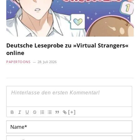
Deutsche Leseprobe zu »Virtual Strangers«
online
PAPERTOONS
28. Juli 2026
[+]
Na
E-