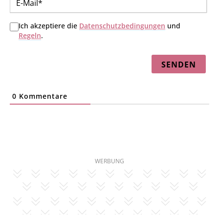
Mai
Ich akzeptiere die
Datenschutzbedingungen
und
Regeln
.
0
Kommentare
WERBUNG