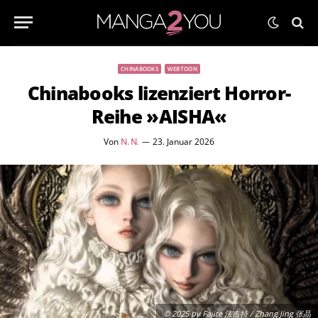
CHINABOOKS
WEBTOON
Chinabooks lizenziert Horror-
Reihe »AISHA«
Von
N. N.
23. Januar 2026
© 2025 by Fajite 法吉特 / Zhang Jing 张晶