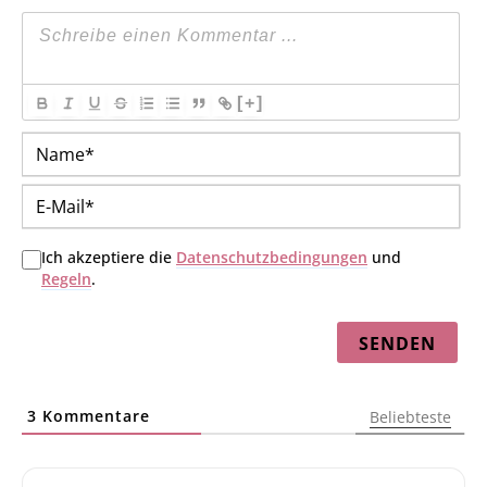
[+]
Na
E-
Mai
Ich akzeptiere die
Datenschutzbedingungen
und
Regeln
.
3
Kommentare
Beliebteste