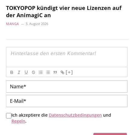
TOKYOPOP kündigt vier neue Lizenzen auf
der AnimagiC an
MANGA
3. August 2026
[+]
Na
E-
Mai
Ich akzeptiere die
Datenschutzbedingungen
und
Regeln
.