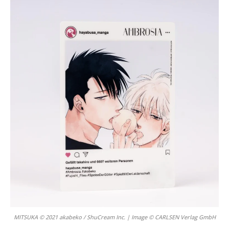
MITSUKA © 2021 akabeko / ShuCream Inc. | Image © CARLSEN Verlag GmbH