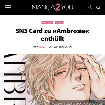
HAYABUSA
MANGA
SNS Card zu »Ambrosia«
enthüllt
Von
N. N.
21. Oktober 2025
MITSUKA © 2021 akabeko / ShuCream Inc.